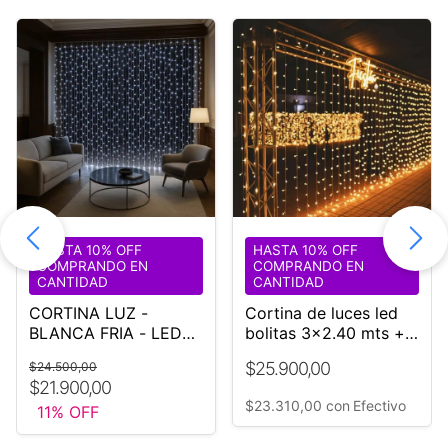
HASTA 10% OFF
HASTA 10% OFF
COMPRANDO EN
COMPRANDO EN
CANTIDAD
CANTIDAD
CORTINA LUZ -
Cortina de luces led
BLANCA FRIA - LED
bolitas 3x2.40 mts +
3X3
Controladora 280
$25.900,00
$24.500,00
LUCES
$21.900,00
$23.310,00
con
Efectivo
11
% OFF