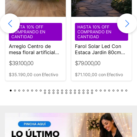
HASTA 10% OFF
HASTA 10% OFF
COMPRANDO EN
COMPRANDO EN
CANTIDAD
CANTIDAD
Arreglo Centro de
Farol Solar Led Con
mesa floral artificial
Estaca Jardin 80cm
Rosas Blancas 60x25
Filamento Pack 2
$39.100,00
$79.000,00
cm
Negro
$35.190,00
con
Efectivo
$71.100,00
con
Efectivo