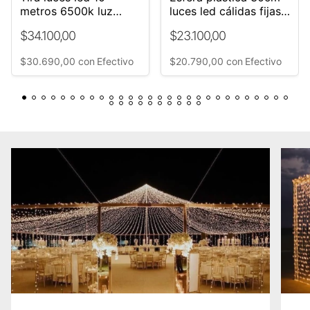
metros 6500k luz
luces led cálidas fijas
Blanca Fria 220v
Eventos
$34.100,00
$23.100,00
$30.690,00
con
Efectivo
$20.790,00
con
Efectivo