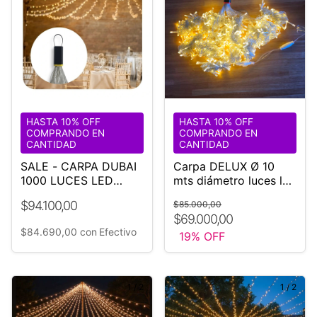
HASTA 10% OFF
HASTA 10% OFF
COMPRANDO EN
COMPRANDO EN
CANTIDAD
CANTIDAD
SALE - CARPA DUBAI
Carpa DELUX Ø 10
1000 LUCES LED
mts diámetro luces led
CALIDAS
cálida fija Eventos
$94.100,00
$85.000,00
Bodas
$69.000,00
$84.690,00
con
Efectivo
19
% OFF
1
/
2
1
/
2