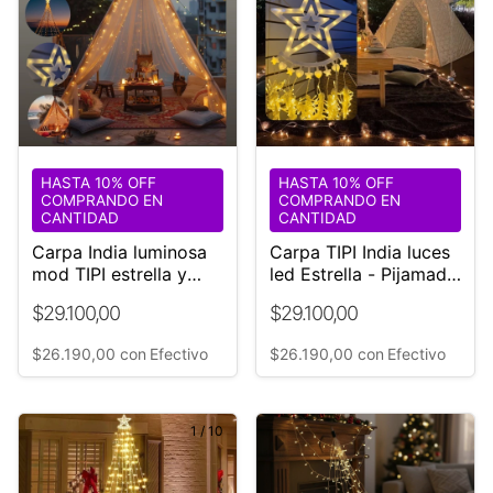
HASTA 10% OFF
HASTA 10% OFF
COMPRANDO EN
COMPRANDO EN
CANTIDAD
CANTIDAD
Carpa India luminosa
Carpa TIPI India luces
mod TIPI estrella y
led Estrella - Pijamada
luces led Bodas
niña
$29.100,00
$29.100,00
$26.190,00
con
Efectivo
$26.190,00
con
Efectivo
1
/
10