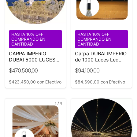
HASTA 10% OFF
HASTA 10% OFF
COMPRANDO EN
COMPRANDO EN
CANTIDAD
CANTIDAD
CARPA IMPERIO
Carpa DUBAI IMPERIO
DUBAI 5000 LUCES
de 1000 Luces Led
LED CALIDAS 18 M
Calidas Ø18 mt
$470.500,00
$94.100,00
DIÁMETRO
$423.450,00
con
Efectivo
$84.690,00
con
Efectivo
1
/
4