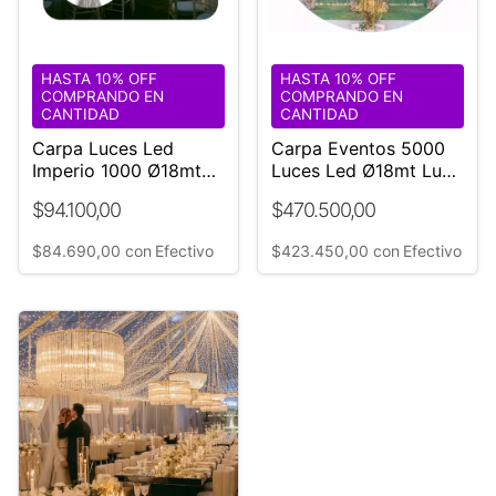
HASTA 10% OFF
HASTA 10% OFF
COMPRANDO EN
COMPRANDO EN
CANTIDAD
CANTIDAD
Carpa Luces Led
Carpa Eventos 5000
Imperio 1000 Ø18mt
Luces Led Ø18mt Luz
Directo Fabricante
Cálida ¡increible!
$94.100,00
$470.500,00
$84.690,00
con
Efectivo
$423.450,00
con
Efectivo