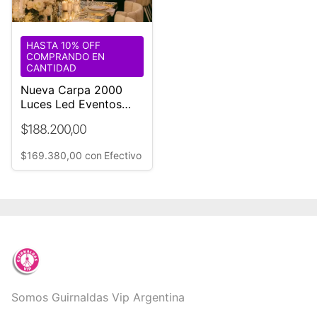
HASTA 10% OFF
COMPRANDO EN
CANTIDAD
Nueva Carpa 2000
Luces Led Eventos
Imperio 20 Tiras
$188.200,00
Ø18mt
$169.380,00
con
Efectivo
Somos Guirnaldas Vip Argentina