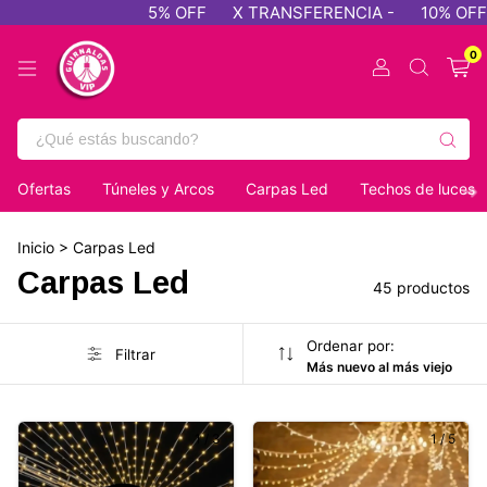
5% OFF
X TRANSFERENCIA -
10% OFF - PAGO EFEC
0
Ofertas
Túneles y Arcos
Carpas Led
Techos de luces
Inicio
>
Carpas Led
Carpas Led
45 productos
Ordenar por:
Filtrar
Más nuevo al más viejo
1
/
3
1
/
5