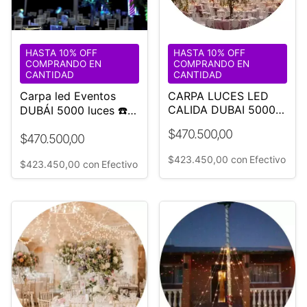
HASTA 10% OFF
HASTA 10% OFF
COMPRANDO EN
COMPRANDO EN
CANTIDAD
CANTIDAD
Carpa led Eventos
CARPA LUCES LED
CALIDA DUBAI 5000
DUBÁI 5000 luces ☎️
Evento Boda
1168882705
$470.500,00
$470.500,00
$423.450,00
con
Efectivo
$423.450,00
con
Efectivo