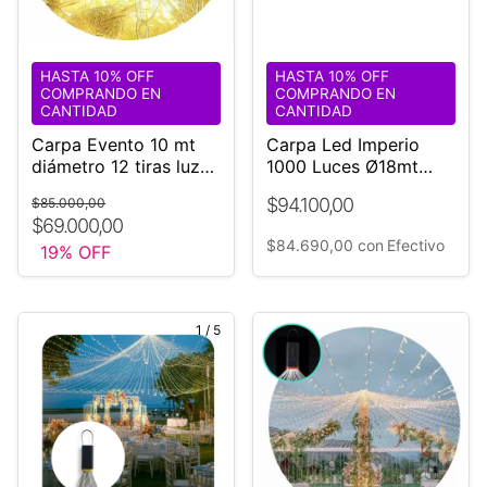
HASTA 10% OFF
HASTA 10% OFF
COMPRANDO EN
COMPRANDO EN
CANTIDAD
CANTIDAD
Carpa Evento 10 mt
Carpa Led Imperio
diámetro 12 tiras luz
1000 Luces Ø18mt
calida fija
Fiestas Evento
$94.100,00
$85.000,00
interconectable
Casamiento
$69.000,00
¡EXTERIOR!
¡FABRICANTE!
$84.690,00
con
Efectivo
19
% OFF
1
/
5