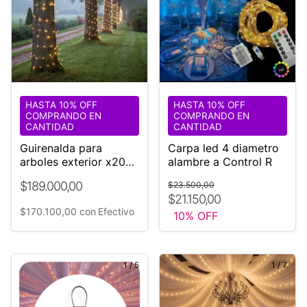
HASTA 10% OFF
HASTA 10% OFF
COMPRANDO EN
COMPRANDO EN
CANTIDAD
CANTIDAD
Guirenalda para
Carpa led 4 diametro
arboles exterior x200
alambre a Control R
metros luces led
$189.000,00
$23.500,00
calidas lluvia
$21.150,00
$170.100,00
con
Efectivo
10
% OFF
1
/
5
1
/
7