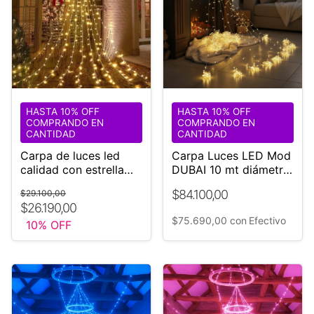
HASTA 10% OFF
HASTA 10% OFF
COMPRANDO EN
COMPRANDO EN
CANTIDAD
CANTIDAD
Carpa de luces led
Carpa Luces LED Mod
calidad con estrella
DUBAI 10 mt diámetro
luminosa
luz cálida
$84.100,00
$29.100,00
$26.190,00
$75.690,00
con
Efectivo
10
% OFF