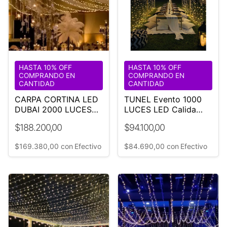
HASTA 10% OFF
HASTA 10% OFF
COMPRANDO EN
COMPRANDO EN
CANTIDAD
CANTIDAD
CARPA CORTINA LED
TUNEL Evento 1000
DUBAI 2000 LUCES
LUCES LED Calida
EVENTO
3x3x3x2
$188.200,00
$94.100,00
$169.380,00
con
Efectivo
$84.690,00
con
Efectivo
1
/
6
1
/
9