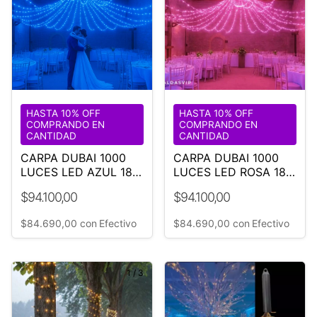
HASTA 10% OFF
HASTA 10% OFF
COMPRANDO EN
COMPRANDO EN
CANTIDAD
CANTIDAD
CARPA DUBAI 1000
CARPA DUBAI 1000
LUCES LED AZUL 18
LUCES LED ROSA 18
M DIÁMETRO-BODA-
M DIÁMETRO-BODA-
$94.100,00
$94.100,00
EVENTO
EVENTO
$84.690,00
con
Efectivo
$84.690,00
con
Efectivo
1
/
3