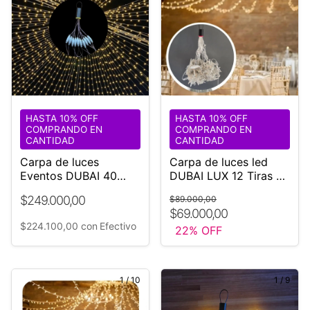
HASTA 10% OFF
HASTA 10% OFF
COMPRANDO EN
COMPRANDO EN
CANTIDAD
CANTIDAD
Carpa de luces
Carpa de luces led
Eventos DUBAI 40
DUBAI LUX 12 Tiras de
diámetro
5 metros COD:3*5
$249.000,00
$89.000,00
$69.000,00
$224.100,00
con
Efectivo
22
% OFF
1
/
10
1
/
9