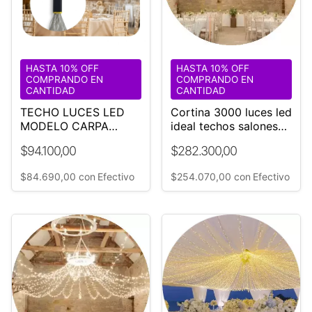
HASTA 10% OFF
HASTA 10% OFF
COMPRANDO EN
COMPRANDO EN
CANTIDAD
CANTIDAD
TECHO LUCES LED
Cortina 3000 luces led
MODELO CARPA
ideal techos salones
DUBAI 1000 LUCES
de Fiestas Gazebos
$94.100,00
$282.300,00
CALIDAS
Modelo Imperio Dubai
$84.690,00
con
Efectivo
$254.070,00
con
Efectivo