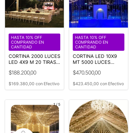
HASTA 10% OFF
HASTA 10% OFF
COMPRANDO EN
COMPRANDO EN
CANTIDAD
CANTIDAD
CORTINA 2000 LUCES
CORTINA LED 10X9
LED 4X9 M 20 TIRAS
MT 5000 LUCES
DE 9M
CALIDAS
$188.200,00
$470.500,00
$169.380,00
con
Efectivo
$423.450,00
con
Efectivo
1
/
5