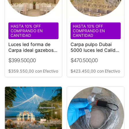
HASTA 10% OFF
HASTA 10% OFF
COMPRANDO EN
COMPRANDO EN
CANTIDAD
CANTIDAD
Luces led forma de
Carpa pulpo Dubai
Carpa ideal gazebos
5000 luces led Calidas
Eventos *DUBAI*
Ø18 mt diametro
$399.500,00
$470.500,00
$359.550,00
con
Efectivo
$423.450,00
con
Efectivo
1
/
2