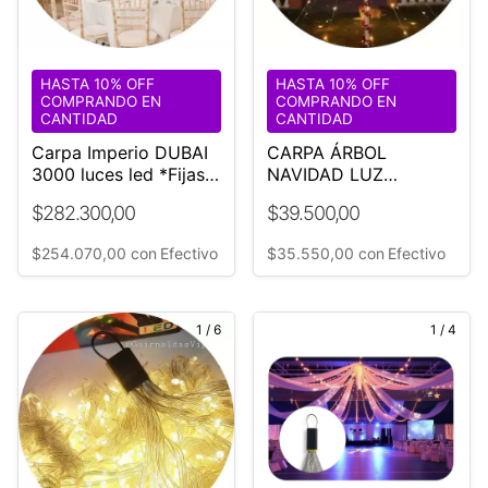
HASTA 10% OFF
HASTA 10% OFF
COMPRANDO EN
COMPRANDO EN
CANTIDAD
CANTIDAD
Carpa Imperio DUBAI
CARPA ÁRBOL
3000 luces led *Fijas*
NAVIDAD LUZ
| Bodas Eventos
CASCADA LED
$282.300,00
$39.500,00
$254.070,00
con
Efectivo
$35.550,00
con
Efectivo
1
/
6
1
/
4