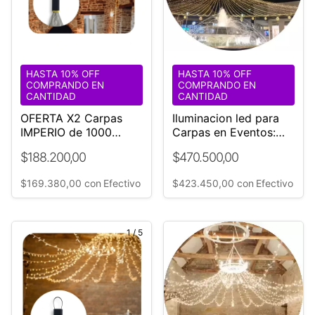
HASTA 10% OFF
HASTA 10% OFF
COMPRANDO EN
COMPRANDO EN
CANTIDAD
CANTIDAD
OFERTA X2 Carpas
Iluminacion led para
IMPERIO de 1000
Carpas en Eventos:
Luces Led Calidas Ø18
CARPAS IMPERIO
$188.200,00
$470.500,00
mt
DUBAI ** ¡OFERTA! **
$169.380,00
con
Efectivo
$423.450,00
con
Efectivo
1
/
5