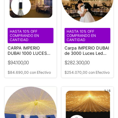
HASTA 10% OFF
HASTA 10% OFF
COMPRANDO EN
COMPRANDO EN
CANTIDAD
CANTIDAD
CARPA IMPERIO
Carpa IMPERIO DUBAI
DUBAI 1000 LUCES
de 3000 Luces Led
LED CALIDAS 18 M
Calidas Ø18mt
$94.100,00
$282.300,00
DIÁMETRO
¡Original!
$84.690,00
con
Efectivo
$254.070,00
con
Efectivo
1
/
6