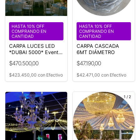
HASTA 10% OFF
HASTA 10% OFF
COMPRANDO EN
COMPRANDO EN
CANTIDAD
CANTIDAD
CARPA LUCES LED
CARPA CASCADA
*DUBAI 5000* Evento
6MT DIÁMETRO
Boda
$470.500,00
$47.190,00
$423.450,00
con
Efectivo
$42.471,00
con
Efectivo
1
/
9
1
/
2