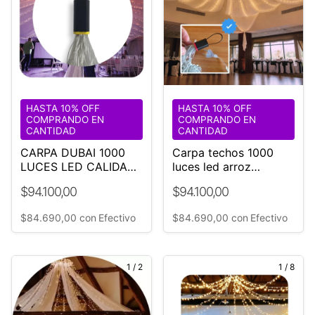
HASTA 10% OFF
HASTA 10% OFF
COMPRANDO EN
COMPRANDO EN
CANTIDAD
CANTIDAD
CARPA DUBAI 1000
Carpa techos 1000
LUCES LED CALIDAS
luces led arroz
18 M DIÁMETRO
Eventos
$94.100,00
$94.100,00
$84.690,00
con
Efectivo
$84.690,00
con
Efectivo
1
/
2
1
/
8