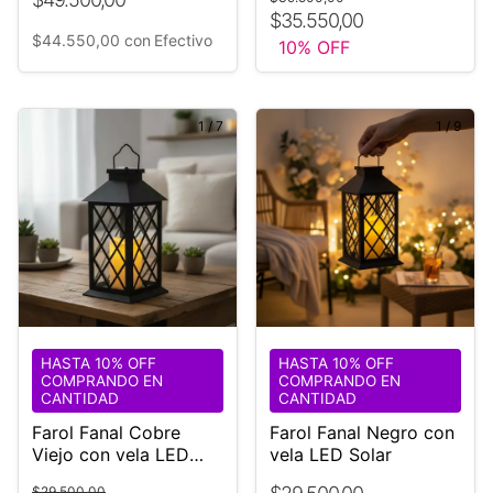
$35.550,00
$44.550,00
con
Efectivo
10
% OFF
1
/
7
1
/
9
HASTA 10% OFF
HASTA 10% OFF
COMPRANDO EN
COMPRANDO EN
CANTIDAD
CANTIDAD
Farol Fanal Cobre
Farol Fanal Negro con
Viejo con vela LED
vela LED Solar
Solar
$29.500,00