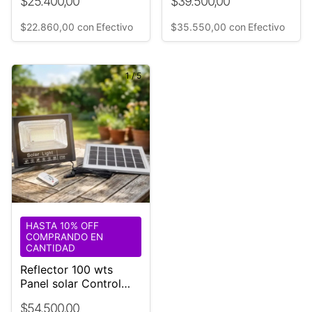
$25.400,00
$39.500,00
Litio
$22.860,00
con
Efectivo
$35.550,00
con
Efectivo
1
/
5
HASTA 10% OFF
COMPRANDO EN
CANTIDAD
Reflector 100 wts
Panel solar Control
remoto Pilas Tornillos
$54.500,00
Batería Litio