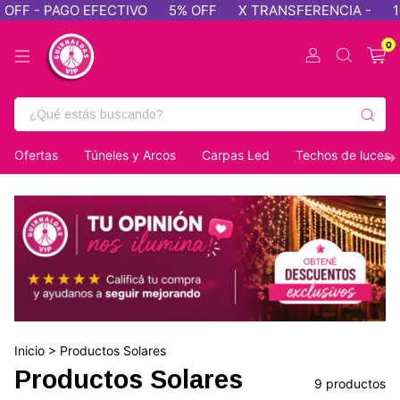
FF - PAGO EFECTIVO
5% OFF
X TRANSFERENCIA -
10%
0
Ofertas
Túneles y Arcos
Carpas Led
Techos de luces
Inicio
>
Productos Solares
Productos Solares
9 productos