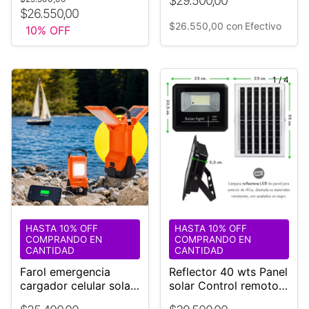
$29.500,00
$26.550,00
$26.550,00
con
Efectivo
10
% OFF
1
/
8
1
/
4
HASTA 10% OFF
HASTA 10% OFF
COMPRANDO EN
COMPRANDO EN
CANTIDAD
CANTIDAD
Farol emergencia
Reflector 40 wts Panel
cargador celular solar
solar Control remoto
litio
Pilas Tornillos Batería