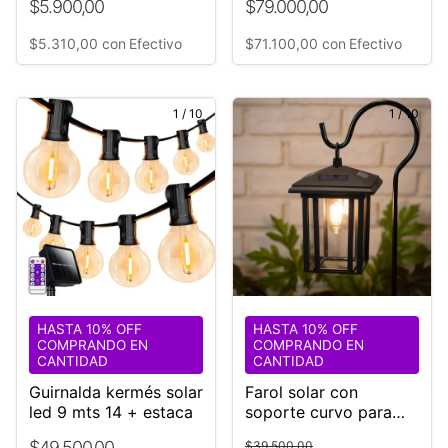
$5.900,00
$79.000,00
Negro
$5.310,00
con
Efectivo
$71.100,00
con
Efectivo
1
/
10
1
/
10
HASTA 10% OFF
HASTA 10% OFF
COMPRANDO EN
COMPRANDO EN
CANTIDAD
CANTIDAD
Guirnalda kermés solar
Farol solar con
led 9 mts 14 + estaca
soporte curvo para
jardín Mod: SLE2503
$49.500,00
$39.500,00