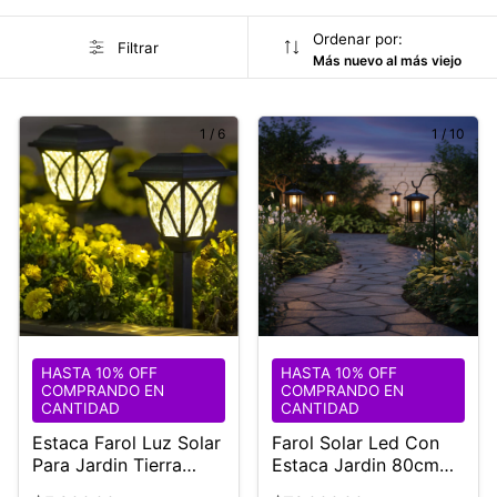
Ordenar por:
Filtrar
Más nuevo al más viejo
1
/
6
1
/
10
HASTA 10% OFF
HASTA 10% OFF
COMPRANDO EN
COMPRANDO EN
CANTIDAD
CANTIDAD
Estaca Farol Luz Solar
Farol Solar Led Con
Para Jardin Tierra
Estaca Jardin 80cm
Evento Boda
Filamento Pack 2