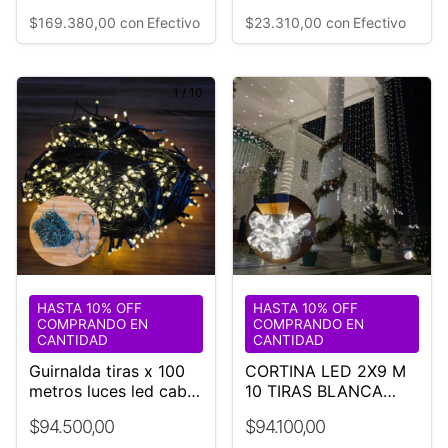
$169.380,00
con
Efectivo
$23.310,00
con
Efectivo
1
/
10
1
/
7
HASTA 10% OFF
HASTA 10% OFF
COMPRANDO EN
COMPRANDO EN
CANTIDAD
CANTIDAD
Guirnalda tiras x 100
CORTINA LED 2X9 M
metros luces led cable
10 TIRAS BLANCA
NEGRO 220v
FRIA
$94.500,00
$94.100,00