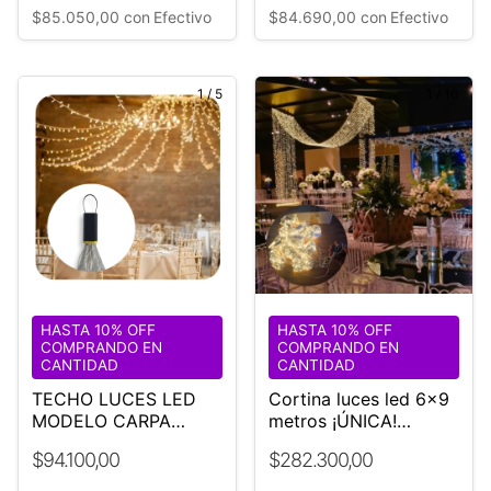
$85.050,00
con
Efectivo
$84.690,00
con
Efectivo
1
/
5
1
/
10
HASTA 10% OFF
HASTA 10% OFF
COMPRANDO EN
COMPRANDO EN
CANTIDAD
CANTIDAD
TECHO LUCES LED
Cortina luces led 6x9
MODELO CARPA
metros ¡ÚNICA!
DUBAI 1000 LUCES
Eventos
$94.100,00
$282.300,00
CALIDAS