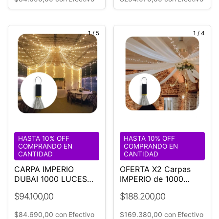
1
/
5
1
/
4
HASTA 10% OFF
HASTA 10% OFF
COMPRANDO EN
COMPRANDO EN
CANTIDAD
CANTIDAD
CARPA IMPERIO
OFERTA X2 Carpas
DUBAI 1000 LUCES
IMPERIO de 1000
LED CALIDAS 18 M
Luces Led Calidas Ø18
$94.100,00
$188.200,00
DIÁMETRO
mt
$84.690,00
con
Efectivo
$169.380,00
con
Efectivo