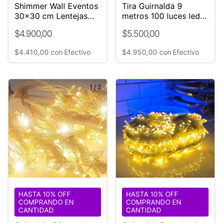
Shimmer Wall Eventos
Tira Guirnalda 9
30x30 cm Lentejas
metros 100 luces led
cuadradas Plateado
cálidas FIJAS
$4.900,00
$5.500,00
$4.410,00
con
Efectivo
$4.950,00
con
Efectivo
1
/
2
HASTA 10% OFF
HASTA 10% OFF
COMPRANDO EN
COMPRANDO EN
CANTIDAD
CANTIDAD