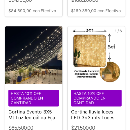
$84.690,00
con
Efectivo
$169.380,00
con
Efectivo
1
/
6
HASTA 10% OFF
HASTA 10% OFF
COMPRANDO EN
COMPRANDO EN
CANTIDAD
CANTIDAD
Cortina Evento 3X5
Cortina lluvia luces
Mt Luz led cálida Fija
LED 3x3 mts Luces
Interconectable ¡Unica!
Cálidas
$65.500,00
$21.500,00