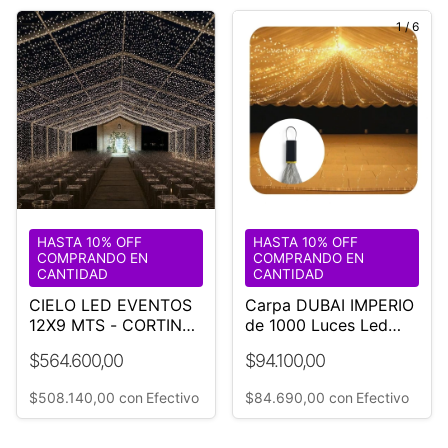
1
/
6
HASTA 10% OFF
HASTA 10% OFF
COMPRANDO EN
COMPRANDO EN
CANTIDAD
CANTIDAD
CIELO LED EVENTOS
Carpa DUBAI IMPERIO
12X9 MTS - CORTINA
de 1000 Luces Led
CÁLIDA
Calidas Ø18 mt
$564.600,00
$94.100,00
$508.140,00
con
Efectivo
$84.690,00
con
Efectivo