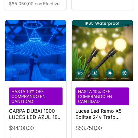
$85.050,00
con
Efectivo
1
/
9
HASTA 10% OFF
HASTA 10% OFF
COMPRANDO EN
COMPRANDO EN
CANTIDAD
CANTIDAD
CARPA DUBAI 1000
Luces Led Ramo X5
LUCES LED AZUL 18
Bolitas 24v Trafo
M DIÁMETRO-BODA-
Jardin Exterior Estaca
$94.100,00
$53.750,00
EVENTO
Luces Blanco Cálido