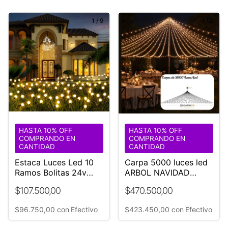
1
/
9
1
/
2
HASTA 10% OFF
HASTA 10% OFF
COMPRANDO EN
COMPRANDO EN
CANTIDAD
CANTIDAD
Estaca Luces Led 10
Carpa 5000 luces led
Ramos Bolitas 24v
ARBOL NAVIDAD
Jardín Exterior Blanco
Eventos
$107.500,00
$470.500,00
Cálido
$96.750,00
con
Efectivo
$423.450,00
con
Efectivo