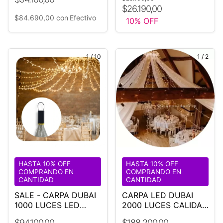
$26.190,00
$84.690,00
con
Efectivo
10
% OFF
1
/
10
1
/
2
HASTA 10% OFF
HASTA 10% OFF
COMPRANDO EN
COMPRANDO EN
CANTIDAD
CANTIDAD
SALE - CARPA DUBAI
CARPA LED DUBAI
1000 LUCES LED
2000 LUCES CALIDAS
CALIDAS
IDEAL EVENTOS
$94.100,00
$188.200,00