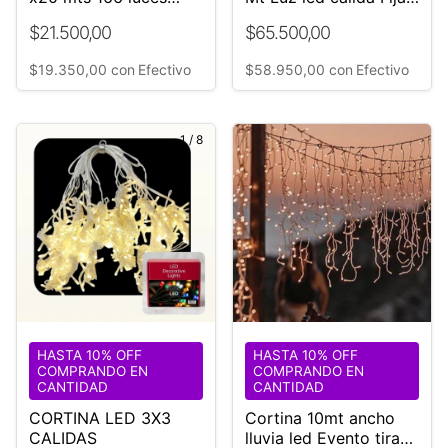
Cable Verde H
Interconectable ¡Unica!
$21.500,00
$65.500,00
$19.350,00
con
Efectivo
$58.950,00
con
Efectivo
1
/
8
HASTA 10% OFF
HASTA 10% OFF
COMPRANDO EN
COMPRANDO EN
CANTIDAD
CANTIDAD
CORTINA LED 3X3
Cortina 10mt ancho
CALIDAS
lluvia led Evento tiras