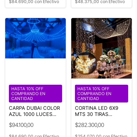
$84.690,00
con
Efectivo
$48.375,00
con
Efectivo
1
/
2
1
/
8
HASTA 10% OFF
HASTA 10% OFF
COMPRANDO EN
COMPRANDO EN
CANTIDAD
CANTIDAD
CARPA DUBAI COLOR
CORTINA LED 6X9
AZUL 1000 LUCES
MTS 30 TIRAS
LED
CÁLIDAS
$94.100,00
$282.300,00
$84.690,00
con
Efectivo
$254.070,00
con
Efectivo