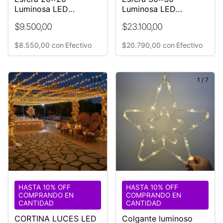
Luminosa LED
Luminosa LED
Decoración Fiestas,
Decoración Fiestas,
$9.500,00
$23.100,00
Bodas y Eventos
Bodas y Eventos
$8.550,00
con
Efectivo
$20.790,00
con
Efectivo
1
/
6
1
/
7
HASTA 10% OFF
HASTA 10% OFF
COMPRANDO EN
COMPRANDO EN
CANTIDAD
CANTIDAD
CORTINA LUCES LED
Colgante luminoso