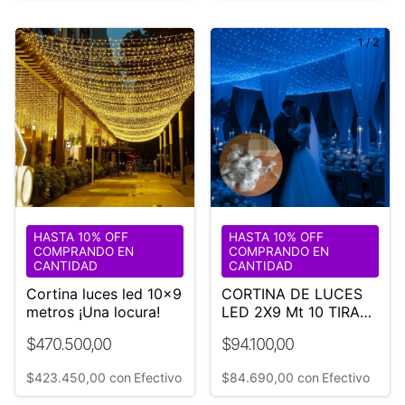
1
/
10
1
/
2
HASTA 10% OFF
HASTA 10% OFF
COMPRANDO EN
COMPRANDO EN
CANTIDAD
CANTIDAD
Cortina luces led 10x9
CORTINA DE LUCES
metros ¡Una locura!
LED 2X9 Mt 10 TIRAS
LUZ AZUL-BODA-
$470.500,00
$94.100,00
EVENTO
$423.450,00
con
Efectivo
$84.690,00
con
Efectivo