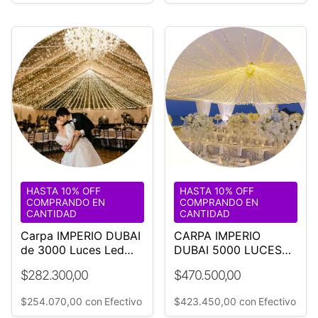
HASTA 10% OFF
HASTA 10% OFF
COMPRANDO EN
COMPRANDO EN
CANTIDAD
CANTIDAD
Carpa IMPERIO DUBAI
CARPA IMPERIO
de 3000 Luces Led
DUBAI 5000 LUCES
Calidas Ø18mt
LED CALIDAS 18 M
$282.300,00
$470.500,00
¡Original!
DIÁMETRO
$254.070,00
con
Efectivo
$423.450,00
con
Efectivo