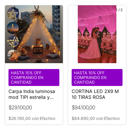
1
/
2
HASTA 10% OFF
HASTA 10% OFF
COMPRANDO EN
COMPRANDO EN
CANTIDAD
CANTIDAD
Carpa India luminosa
CORTINA LED 2X9 M
mod TIPI estrella y
10 TIRAS ROSA
luces led Bodas
$29.100,00
$94.100,00
$26.190,00
con
Efectivo
$84.690,00
con
Efectivo