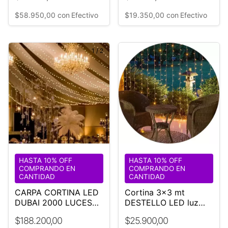
$58.950,00
con
Efectivo
$19.350,00
con
Efectivo
1
/
2
HASTA 10% OFF
HASTA 10% OFF
COMPRANDO EN
COMPRANDO EN
CANTIDAD
CANTIDAD
CARPA CORTINA LED
Cortina 3x3 mt
DUBAI 2000 LUCES
DESTELLO LED luz
EVENTO
Fija Cálida y Blanco
$188.200,00
$25.900,00
12TIR