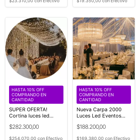
$23.310,00
con
Efectivo
$19.350,00
con
Efectivo
HASTA 10% OFF
HASTA 10% OFF
COMPRANDO EN
COMPRANDO EN
CANTIDAD
CANTIDAD
SUPER OFERTA!
Nueva Carpa 2000
Cortina luces led
Luces Led Eventos
Gigante 6x9 m Ideal
Imperio 20 Tiras
$282.300,00
$188.200,00
techos Bodas y
Ø18mt
Eventos ☏
$254.070,00
con
Efectivo
$169.380,00
con
Efectivo