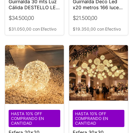
Guirnalda 30 mts Luz
Guirnalda Deco Led
Cálida DESTELLO LED
x20 metros 166 luces
Blanco | Guirnaldas
Cable transparente
$34.500,00
$21.500,00
Vip
$31.050,00
con
Efectivo
$19.350,00
con
Efectivo
1
/
3
HASTA 10% OFF
HASTA 10% OFF
COMPRANDO EN
COMPRANDO EN
CANTIDAD
CANTIDAD
Esfera 20x20
Esfera 30x30