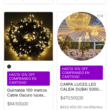
1168882705
1
/
2
HASTA 10% OFF
COMPRANDO EN
HASTA 10% OFF
CANTIDAD
COMPRANDO EN
CANTIDAD
CARPA LUCES LED
CALIDA DUBAI 5000
Guirnalda 100 metros
Evento Boda
Cable Oscuro luces
$470.500,00
Cálida FIJAS apta
$94.500,00
lluvia
$423.450,00
con
Efectivo