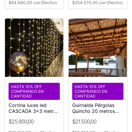
$84.690,00
con
Efectivo
$254.070,00
con
Efectivo
1
/
4
1
/
2
HASTA 10% OFF
HASTA 10% OFF
COMPRANDO EN
COMPRANDO EN
CANTIDAD
CANTIDAD
Cortina luces led
Guirnalda Pérgolas
CASCADA 3x3 metros
Quincho 20 metros
+ controladora 8
cable negro Exterior
$25.900,00
$21.500,00
efectos
Interior