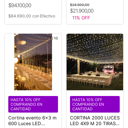
18 M DIÁMETRO
3X3
$94.100,00
$24.500,00
$21.900,00
$84.690,00
con
Efectivo
11
% OFF
1
/
10
1
/
6
HASTA 10% OFF
HASTA 10% OFF
COMPRANDO EN
COMPRANDO EN
CANTIDAD
CANTIDAD
Cortina evento 6x3 m
CORTINA 2000 LUCES
600 Luces LED
LED 4X9 M 20 TIRAS