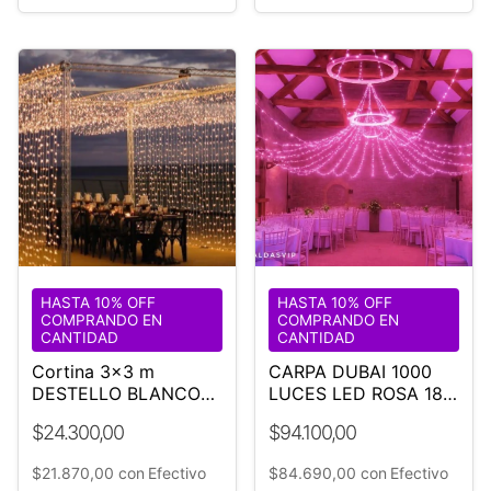
HASTA 10% OFF
HASTA 10% OFF
COMPRANDO EN
COMPRANDO EN
CANTIDAD
CANTIDAD
Cortina 3x3 m
CARPA DUBAI 1000
DESTELLO BLANCO
LUCES LED ROSA 18
luz cálida 100%
M DIÁMETRO-BODA-
$24.300,00
$94.100,00
exterior
EVENTO
$21.870,00
con
Efectivo
$84.690,00
con
Efectivo