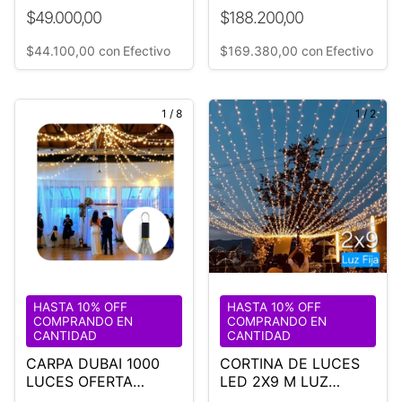
Controladora
DE 9M
$49.000,00
$188.200,00
$44.100,00
con
Efectivo
$169.380,00
con
Efectivo
1
/
8
1
/
2
HASTA 10% OFF
HASTA 10% OFF
COMPRANDO EN
COMPRANDO EN
CANTIDAD
CANTIDAD
CARPA DUBAI 1000
CORTINA DE LUCES
LUCES OFERTA
LED 2X9 M LUZ
RELÁMPAGO
CÁLIDA