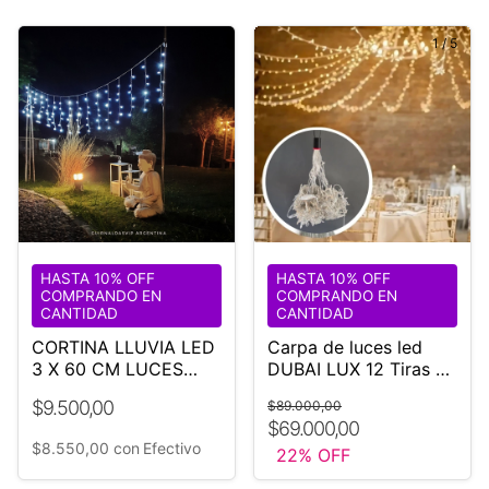
1
/
5
HASTA 10% OFF
HASTA 10% OFF
COMPRANDO EN
COMPRANDO EN
CANTIDAD
CANTIDAD
CORTINA LLUVIA LED
Carpa de luces led
3 X 60 CM LUCES
DUBAI LUX 12 Tiras de
BLANCA
5 metros COD:3*5
$9.500,00
$89.000,00
$69.000,00
$8.550,00
con
Efectivo
22
% OFF