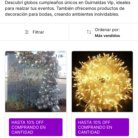
Descubrí globos cumpleaños únicos en Guirnaldas Vip, ideales
para realzar tus eventos. También ofrecemos productos de
decoración para bodas, creando ambientes inolvidables.
Ordenar por:
Filtrar
Más vendidos
1
/
6
HASTA 10% OFF
HASTA 10% OFF
COMPRANDO EN
COMPRANDO EN
CANTIDAD
CANTIDAD