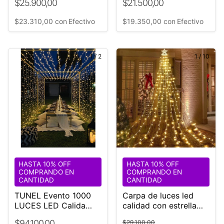
$25.900,00
$21.500,00
LUCES
$23.310,00
con
Efectivo
$19.350,00
con
Efectivo
1
/
2
1
/
10
HASTA 10% OFF
HASTA 10% OFF
COMPRANDO EN
COMPRANDO EN
CANTIDAD
CANTIDAD
TUNEL Evento 1000
Carpa de luces led
LUCES LED Calida
calidad con estrella
3x3x3x2
luminosa
$94.100,00
$29.100,00