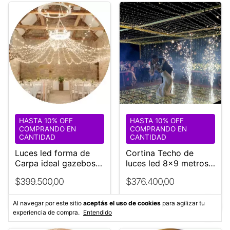
1
/
4
HASTA 10% OFF
HASTA 10% OFF
COMPRANDO EN
COMPRANDO EN
CANTIDAD
CANTIDAD
Luces led forma de
Cortina Techo de
Carpa ideal gazebos
luces led 8x9 metros
Eventos *DUBAI*
¡ÚNICA! Eventos
$399.500,00
$376.400,00
Bodas
$359.550,00
con
Efectivo
$338.760,00
con
Efectivo
Al navegar por este sitio
aceptás el uso de cookies
para agilizar tu
experiencia de compra.
Entendido