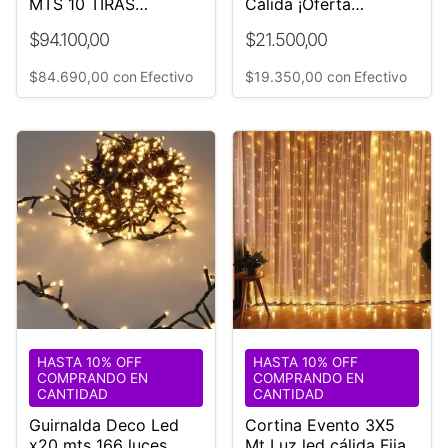
MTS 10 TIRAS
Calida ¡Oferta
CÁLIDAS
relámpago
$94.100,00
$21.500,00
$84.690,00
con
Efectivo
$19.350,00
con
Efectivo
HASTA 10% OFF
HASTA 10% OFF
COMPRANDO EN
COMPRANDO EN
CANTIDAD
CANTIDAD
Guirnalda Deco Led
Cortina Evento 3X5
x20 mts 166 luces
Mt Luz led cálida Fija